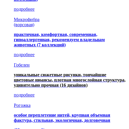
подробнее
Микрофибра
(ворсовая)
практичная, комфортная, современная,
гипоаллергенная, рекомендуем владельцам
животных (7 коллекций)
подробнее
Гобелен
уникальные сюжетные рисунки, тончайшие
цветовые нюансы, плотная многослойная структура,
удивительно прочная
(16 дизайнов)
подробнее
Рогожка
особое переплетение нитей, крупная объемная
фактура, стильная, экологичная, долговечная