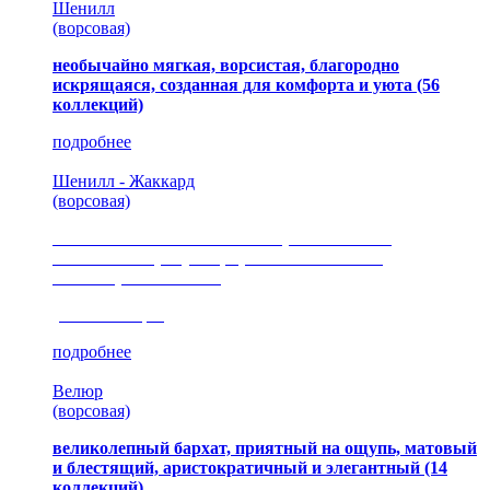
Шенилл
(ворсовая)
необычайно мягкая, ворсистая, благородно
искрящаяся, созданная для комфорта и уюта
(56
коллекций)
подробнее
Шенилл - Жаккард
(ворсовая)
сочетание шелковистых и ворсовых нитей,
изысканные рисунки, красота и мягкость,
неповторимый стиль
(35 коллекция)
подробнее
Велюр
(ворсовая)
великолепный бархат, приятный на ощупь, матовый
и блестящий, аристократичный и элегантный
(14
коллекций)