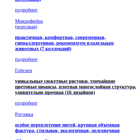
подробнее
Микрофибра
(ворсовая)
практичная, комфортная, современная,
гипоаллергенная, рекомендуем владельцам
животных (7 коллекций)
подробнее
Гобелен
уникальные сюжетные рисунки, тончайшие
цветовые нюансы, плотная многослойная структура,
удивительно прочная
(16 дизайнов)
подробнее
Рогожка
особое переплетение нитей, крупная объемная
фактура, стильная, экологичная, долговечная