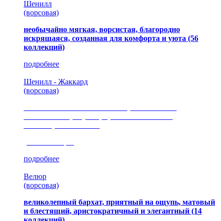
Шенилл
(ворсовая)
необычайно мягкая, ворсистая, благородно
искрящаяся, созданная для комфорта и уюта
(56
коллекций)
подробнее
Шенилл - Жаккард
(ворсовая)
сочетание шелковистых и ворсовых нитей,
изысканные рисунки, красота и мягкость,
неповторимый стиль
(35 коллекция)
подробнее
Велюр
(ворсовая)
великолепный бархат, приятный на ощупь, матовый
и блестящий, аристократичный и элегантный
(14
коллекций)