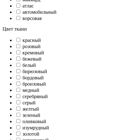
атлас
автомобильный
ворсовая
Цвет ткани
красный
розовый
кремовый
бежевый
белый
бирюзовый
бордовый
бронзовый
медный
серебряный
серый
желтый
зеленый
оливковый
изумрудный
золотой