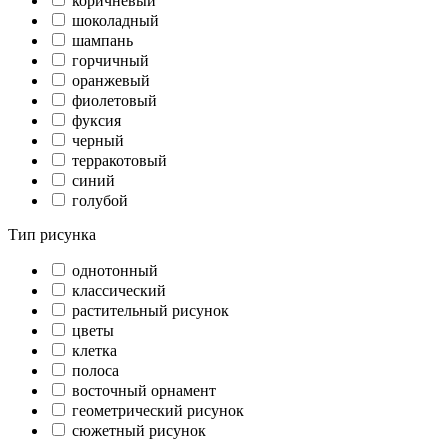
коричневый
шоколадный
шампань
горчичный
оранжевый
фиолетовый
фуксия
черный
терракотовый
синий
голубой
Тип рисунка
однотонный
классический
растительный рисунок
цветы
клетка
полоса
восточный орнамент
геометрический рисунок
сюжетный рисунок