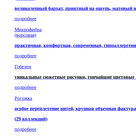
великолепный бархат, приятный на ощупь, матовый 
подробнее
Микрофибра
(ворсовая)
практичная, комфортная, современная, гипоаллерген
подробнее
Гобелен
уникальные сюжетные рисунки, тончайшие цветовые 
подробнее
Рогожка
особое переплетение нитей, крупная объемная фактура
(29 коллекций)
подробнее