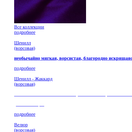
Все коллекции
подробнее
Шенилл
(ворсовая)
необычайно мягкая, ворсистая, благородно искрящаяс
подробнее
Шенилл - Жаккард
(ворсовая)
сочетание шелковистых и ворсовых нитей, изысканные
(35 коллекция)
подробнее
Велюр
(ворсовая)