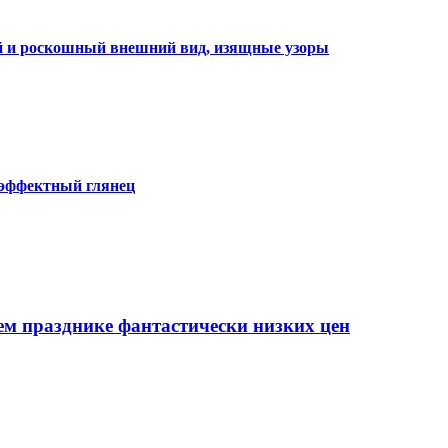
ий и роскошный внешний вид, изящные узоры
 эффектный глянец
ем празднике фантастически низких цен