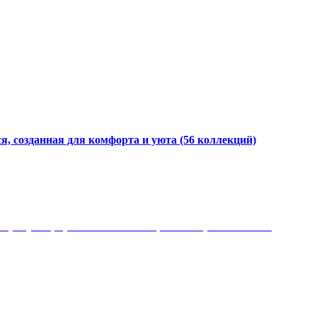
я, созданная для комфорта и уюта
(56 коллекций)
 рисунки, красота и мягкость, неповторимый стиль