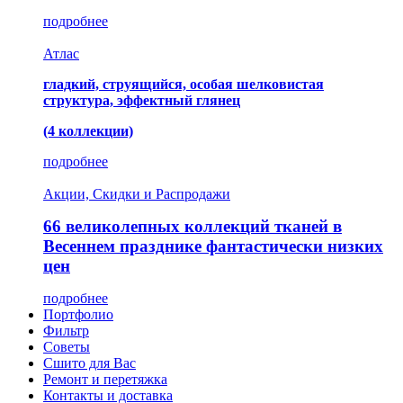
подробнее
Атлас
гладкий, струящийся, особая шелковистая
структура, эффектный глянец
(4 коллекции)
подробнее
Акции, Скидки и Распродажи
66 великолепных коллекций тканей в
Весеннем празднике фантастически низких
цен
подробнее
Портфолио
Фильтр
Советы
Сшито для Вас
Ремонт и перетяжка
Контакты и доставка