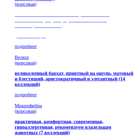
(ворсовая)
сочетание шелковистых и ворсовых нитей,
изысканные рисунки, красота и мягкость,
неповторимый стиль
(35 коллекция)
подробнее
Велюр
(ворсовая)
великолепный бархат, приятный на ощупь, матовый
и блестящий, аристократичный и элегантный
(14
коллекций)
подробнее
Микрофибра
(ворсовая)
практичная, комфортная, современная,
гипоаллергенная, рекомендуем владельцам
животных (7 коллекций)