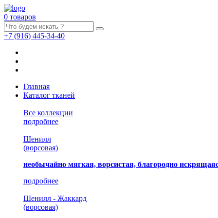
0 товаров
+7
(916)
445-34-40
Главная
Каталог тканей
Все коллекции
подробнее
Шенилл
(ворсовая)
необычайно мягкая, ворсистая, благородно искрящаяс
подробнее
Шенилл - Жаккард
(ворсовая)