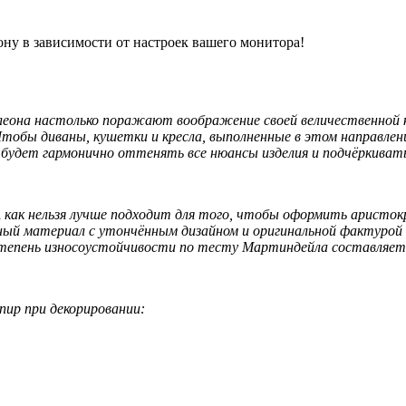
ону в зависимости от настроек вашего монитора!
она настолько поражают воображение своей величественной кр
Чтобы диваны, кушетки и кресла, выполненные в этом направлен
 будет гармонично оттенять все нюансы изделия и подчёркивать
как нельзя лучше подходит для того, чтобы оформить аристок
ный материал с утончённым дизайном и оригинальной фактурой
степень износоустойчивости по тесту Мартиндейла составляет н
ир при декорировании: