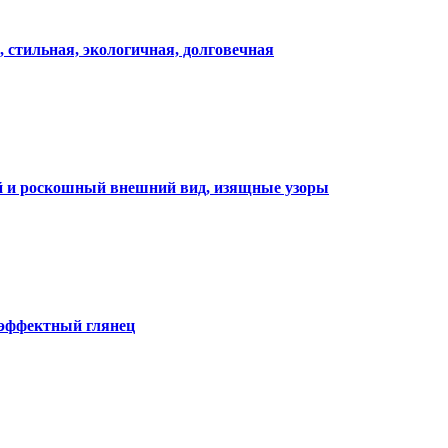
, стильная, экологичная, долговечная
ий и роскошный внешний вид, изящные узоры
 эффектный глянец