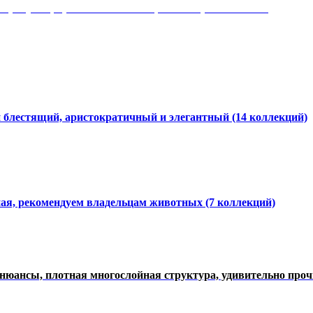
 рисунки, красота и мягкость, неповторимый стиль
и блестящий, аристократичный и элегантный
(14 коллекций)
ная, рекомендуем владельцам животных (7 коллекций)
нюансы, плотная многослойная структура, удивительно про