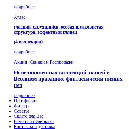
подробнее
Атлас
гладкий, струящийся, особая шелковистая
структура, эффектный глянец
(4 коллекции)
подробнее
Акции, Скидки и Распродажи
66 великолепных коллекций тканей в
Весеннем празднике фантастически низких
цен
подробнее
Портфолио
Фильтр
Советы
Сшито для Вас
Ремонт и перетяжка
Контакты и доставка