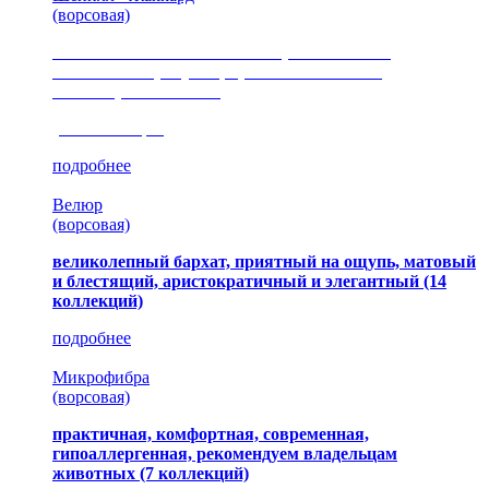
(ворсовая)
сочетание шелковистых и ворсовых нитей,
изысканные рисунки, красота и мягкость,
неповторимый стиль
(35 коллекция)
подробнее
Велюр
(ворсовая)
великолепный бархат, приятный на ощупь, матовый
и блестящий, аристократичный и элегантный
(14
коллекций)
подробнее
Микрофибра
(ворсовая)
практичная, комфортная, современная,
гипоаллергенная, рекомендуем владельцам
животных (7 коллекций)