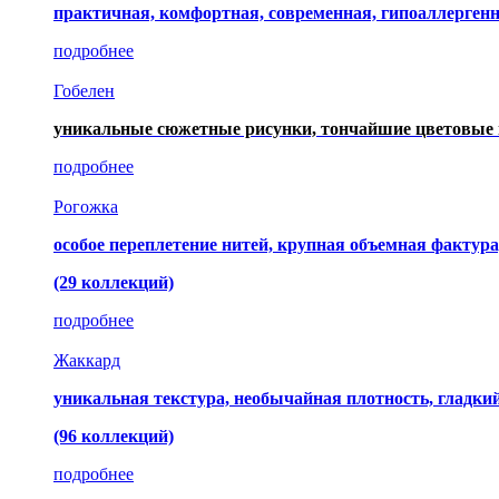
практичная, комфортная, современная, гипоаллерген
подробнее
Гобелен
уникальные сюжетные рисунки, тончайшие цветовые 
подробнее
Рогожка
особое переплетение нитей, крупная объемная фактура
(29 коллекций)
подробнее
Жаккард
уникальная текстура, необычайная плотность, гладк
(96 коллекций)
подробнее