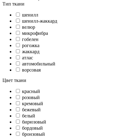
Тип ткани
шенилл
шенилл-жаккард
велюр
микрофибра
гобелен
рогожка
жаккард
атлас
автомобильный
ворсовая
Цвет ткани
красный
розовый
кремовый
бежевый
белый
бирюзовый
бордовый
бронзовый