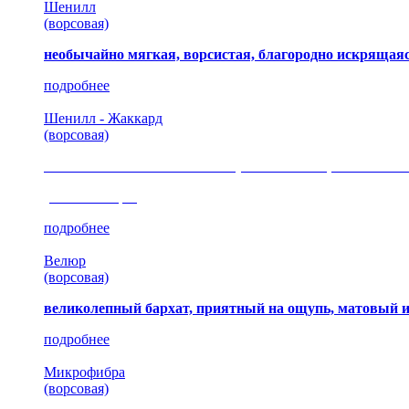
Шенилл
(ворсовая)
необычайно мягкая, ворсистая, благородно искрящаяс
подробнее
Шенилл - Жаккард
(ворсовая)
сочетание шелковистых и ворсовых нитей, изысканные
(35 коллекция)
подробнее
Велюр
(ворсовая)
великолепный бархат, приятный на ощупь, матовый 
подробнее
Микрофибра
(ворсовая)