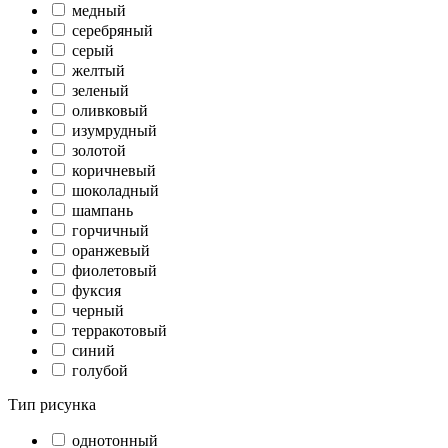
медный
серебряный
серый
желтый
зеленый
оливковый
изумрудный
золотой
коричневый
шоколадный
шампань
горчичный
оранжевый
фиолетовый
фуксия
черный
терракотовый
синий
голубой
Тип рисунка
однотонный