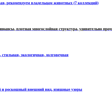
ная, рекомендуем владельцам животных (7 коллекций)
нюансы, плотная многослойная структура, удивительно про
, стильная, экологичная, долговечная
ий и роскошный внешний вид, изящные узоры