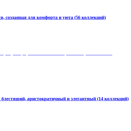
я, созданная для комфорта и уюта
(56 коллекций)
 рисунки, красота и мягкость, неповторимый стиль
и блестящий, аристократичный и элегантный
(14 коллекций)