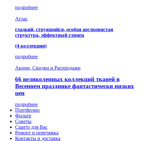
подробнее
Атлас
гладкий, струящийся, особая шелковистая
структура, эффектный глянец
(4 коллекции)
подробнее
Акции, Скидки и Распродажи
66 великолепных коллекций тканей в
Весеннем празднике фантастически низких
цен
подробнее
Портфолио
Фильтр
Советы
Сшито для Вас
Ремонт и перетяжка
Контакты и доставка