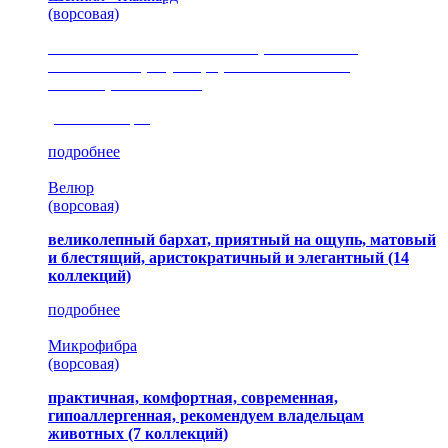
(ворсовая)
сочетание шелковистых и ворсовых нитей,
изысканные рисунки, красота и мягкость,
неповторимый стиль
(35 коллекция)
подробнее
Велюр
(ворсовая)
великолепный бархат, приятный на ощупь, матовый
и блестящий, аристократичный и элегантный
(14
коллекций)
подробнее
Микрофибра
(ворсовая)
практичная, комфортная, современная,
гипоаллергенная, рекомендуем владельцам
животных (7 коллекций)