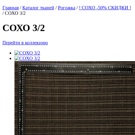
Главная
/
Каталог тканей
/
Рогожка
/
! СОХО -50% СКИДКИ !
/
СОХО 3/2
СОХО 3/2
Перейти в коллекцию