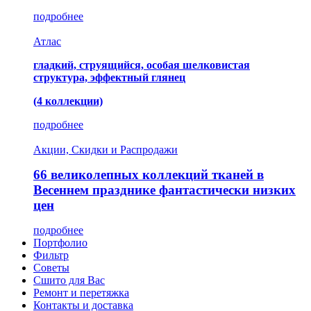
подробнее
Атлас
гладкий, струящийся, особая шелковистая
структура, эффектный глянец
(4 коллекции)
подробнее
Акции, Скидки и Распродажи
66 великолепных коллекций тканей в
Весеннем празднике фантастически низких
цен
подробнее
Портфолио
Фильтр
Советы
Сшито для Вас
Ремонт и перетяжка
Контакты и доставка