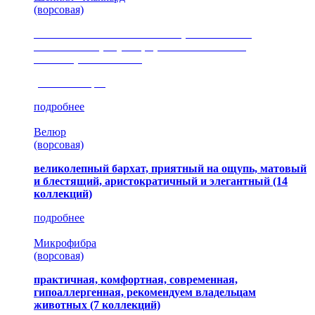
(ворсовая)
сочетание шелковистых и ворсовых нитей,
изысканные рисунки, красота и мягкость,
неповторимый стиль
(35 коллекция)
подробнее
Велюр
(ворсовая)
великолепный бархат, приятный на ощупь, матовый
и блестящий, аристократичный и элегантный
(14
коллекций)
подробнее
Микрофибра
(ворсовая)
практичная, комфортная, современная,
гипоаллергенная, рекомендуем владельцам
животных (7 коллекций)