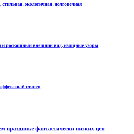
, стильная, экологичная, долговечная
ий и роскошный внешний вид, изящные узоры
 эффектный глянец
ем празднике фантастически низких цен