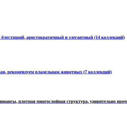
и блестящий, аристократичный и элегантный
(14 коллекций)
ная, рекомендуем владельцам животных (7 коллекций)
нюансы, плотная многослойная структура, удивительно про