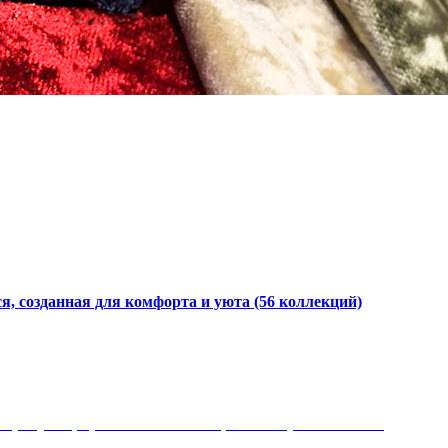
я, созданная для комфорта и уюта
(56 коллекций)
 рисунки, красота и мягкость, неповторимый стиль