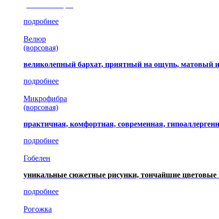
(35 коллекция)
подробнее
Велюр
(ворсовая)
великолепный бархат, приятный на ощупь, матовый 
подробнее
Микрофибра
(ворсовая)
практичная, комфортная, современная, гипоаллерген
подробнее
Гобелен
уникальные сюжетные рисунки, тончайшие цветовые 
подробнее
Рогожка