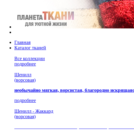
Главная
Каталог тканей
Все коллекции
подробнее
Шенилл
(ворсовая)
необычайно мягкая, ворсистая, благородно искрящаяс
подробнее
Шенилл - Жаккард
(ворсовая)
сочетание шелковистых и ворсовых нитей, изысканные