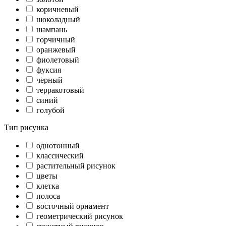
коричневый
шоколадный
шампань
горчичный
оранжевый
фиолетовый
фуксия
черный
терракотовый
синий
голубой
Тип рисунка
однотонный
классический
растительный рисунок
цветы
клетка
полоса
восточный орнамент
геометрический рисунок