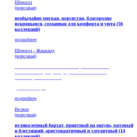
Шенилл
(ворсовая)
необычайно мягкая, ворсистая, благородно
искрящаяся, созданная для комфорта и уюта
(56
коллекций)
подробнее
Шенилл - Жаккард
(ворсовая)
сочетание шелковистых и ворсовых нитей,
изысканные рисунки, красота и мягкость,
неповторимый стиль
(35 коллекция)
подробнее
Велюр
(ворсовая)
великолепный бархат, приятный на ощупь, матовый
и блестящий, аристократичный и элегантный
(14
коллекций)