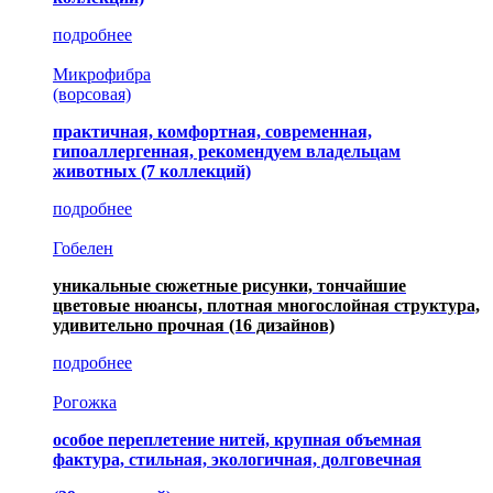
подробнее
Микрофибра
(ворсовая)
практичная, комфортная, современная,
гипоаллергенная, рекомендуем владельцам
животных (7 коллекций)
подробнее
Гобелен
уникальные сюжетные рисунки, тончайшие
цветовые нюансы, плотная многослойная структура,
удивительно прочная
(16 дизайнов)
подробнее
Рогожка
особое переплетение нитей, крупная объемная
фактура, стильная, экологичная, долговечная