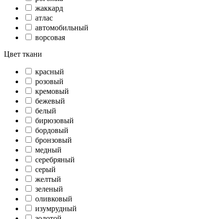
жаккард
атлас
автомобильный
ворсовая
Цвет ткани
красный
розовый
кремовый
бежевый
белый
бирюзовый
бордовый
бронзовый
медный
серебряный
серый
желтый
зеленый
оливковый
изумрудный
золотой