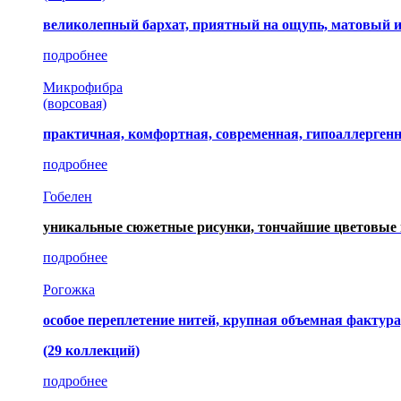
великолепный бархат, приятный на ощупь, матовый 
подробнее
Микрофибра
(ворсовая)
практичная, комфортная, современная, гипоаллерген
подробнее
Гобелен
уникальные сюжетные рисунки, тончайшие цветовые 
подробнее
Рогожка
особое переплетение нитей, крупная объемная фактура
(29 коллекций)
подробнее