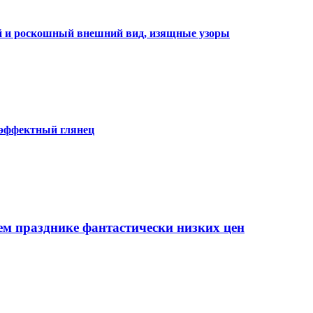
ий и роскошный внешний вид, изящные узоры
 эффектный глянец
ем празднике фантастически низких цен