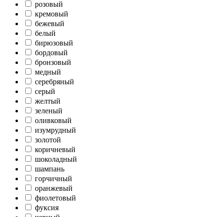
розовый
кремовый
бежевый
белый
бирюзовый
бордовый
бронзовый
медный
серебряный
серый
желтый
зеленый
оливковый
изумрудный
золотой
коричневый
шоколадный
шампань
горчичный
оранжевый
фиолетовый
фуксия