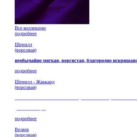
Все коллекции
подробнее
Шенилл
(ворсовая)
необычайно мягкая, ворсистая, благородно искрящаяс
подробнее
Шенилл - Жаккард
(ворсовая)
сочетание шелковистых и ворсовых нитей, изысканные
(35 коллекция)
подробнее
Велюр
(ворсовая)