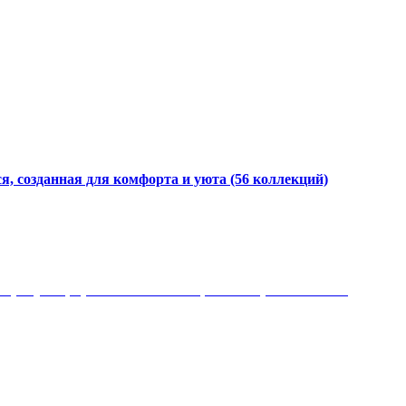
я, созданная для комфорта и уюта
(56 коллекций)
 рисунки, красота и мягкость, неповторимый стиль