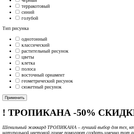
черный
терракотовый
синий
голубой
Тип рисунка
однотонный
классический
растительный рисунок
цветы
клетка
полоса
восточный орнамент
геометрический рисунок
сюжетный рисунок
Применить
! ТРОПИКАНА -50% СКИДК
Шенильный жаккард ТРОПИКАНА – лучший выбор для тех, кто 
натуральной цветовой гамме помогают создать именно тот ант