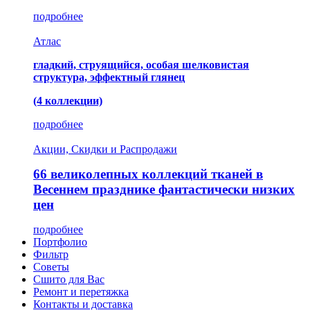
подробнее
Атлас
гладкий, струящийся, особая шелковистая
структура, эффектный глянец
(4 коллекции)
подробнее
Акции, Скидки и Распродажи
66 великолепных коллекций тканей в
Весеннем празднике фантастически низких
цен
подробнее
Портфолио
Фильтр
Советы
Сшито для Вас
Ремонт и перетяжка
Контакты и доставка