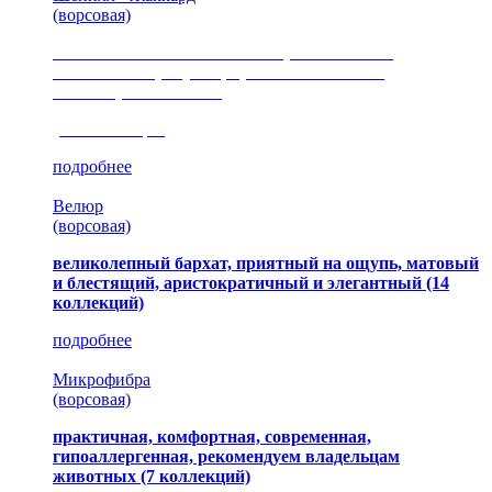
(ворсовая)
сочетание шелковистых и ворсовых нитей,
изысканные рисунки, красота и мягкость,
неповторимый стиль
(35 коллекция)
подробнее
Велюр
(ворсовая)
великолепный бархат, приятный на ощупь, матовый
и блестящий, аристократичный и элегантный
(14
коллекций)
подробнее
Микрофибра
(ворсовая)
практичная, комфортная, современная,
гипоаллергенная, рекомендуем владельцам
животных (7 коллекций)