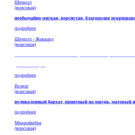
Шенилл
(ворсовая)
необычайно мягкая, ворсистая, благородно искрящаяс
подробнее
Шенилл - Жаккард
(ворсовая)
сочетание шелковистых и ворсовых нитей, изысканные
(35 коллекция)
подробнее
Велюр
(ворсовая)
великолепный бархат, приятный на ощупь, матовый 
подробнее
Микрофибра
(ворсовая)