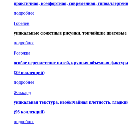
практичная, комфортная, современная, гипоаллерген
подробнее
Гобелен
уникальные сюжетные рисунки, тончайшие цветовые 
подробнее
Рогожка
особое переплетение нитей, крупная объемная фактура
(29 коллекций)
подробнее
Жаккард
уникальная текстура, необычайная плотность, гладк
(96 коллекций)
подробнее