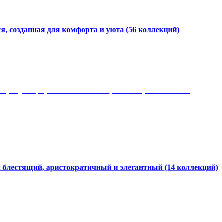
я, созданная для комфорта и уюта
(56 коллекций)
 рисунки, красота и мягкость, неповторимый стиль
и блестящий, аристократичный и элегантный
(14 коллекций)