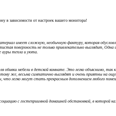
ону в зависимости от настроек вашего монитора!
ериал имеет сложную, необычную фактуру, которая обусловлен
стая поверхность не только привлекательно выглядит, Одна и
ме ауры тепла и уюта.
обивки мебели в детской комнате. Это легко объяснимо, так ка
к тому же, весьма симпатично выглядят и очень приятны на ощу
 что легко могут стать прекрасным дополнением любого помеще
иацию с гостеприимной домашней обстановкой, в которой каж