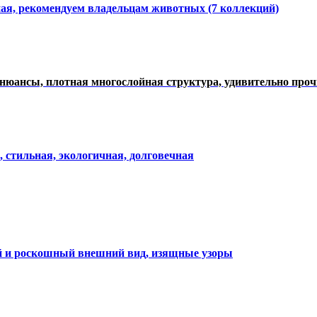
ная, рекомендуем владельцам животных (7 коллекций)
нюансы, плотная многослойная структура, удивительно про
, стильная, экологичная, долговечная
ий и роскошный внешний вид, изящные узоры