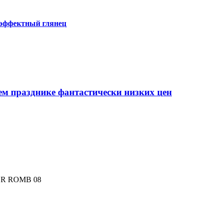
 эффектный глянец
ем празднике фантастически низких цен
R ROMB 08