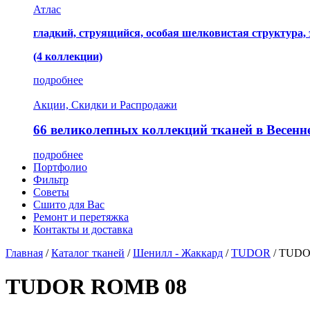
Атлас
гладкий, струящийся, особая шелковистая структура,
(4 коллекции)
подробнее
Акции, Скидки и Распродажи
66 великолепных коллекций тканей в Весенн
подробнее
Портфолио
Фильтр
Советы
Сшито для Вас
Ремонт и перетяжка
Контакты и доставка
Главная
/
Каталог тканей
/
Шенилл - Жаккард
/
TUDOR
/
TUDO
TUDOR ROMB 08