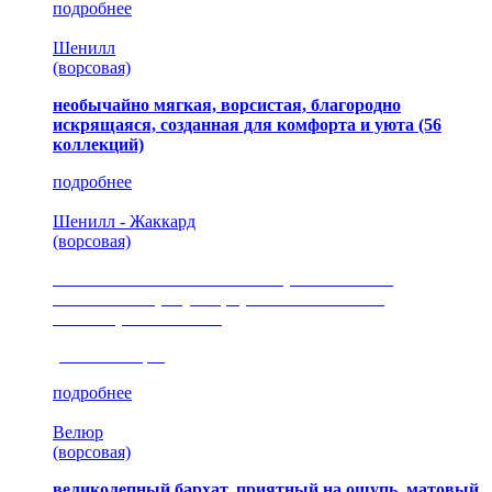
подробнее
Шенилл
(ворсовая)
необычайно мягкая, ворсистая, благородно
искрящаяся, созданная для комфорта и уюта
(56
коллекций)
подробнее
Шенилл - Жаккард
(ворсовая)
сочетание шелковистых и ворсовых нитей,
изысканные рисунки, красота и мягкость,
неповторимый стиль
(35 коллекция)
подробнее
Велюр
(ворсовая)
великолепный бархат, приятный на ощупь, матовый