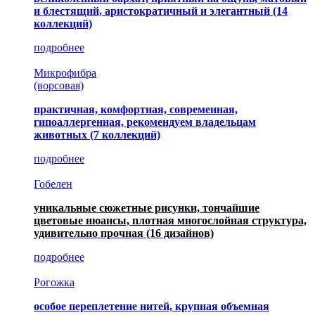
и блестящий, аристократичный и элегантный
(14
коллекций)
подробнее
Микрофибра
(ворсовая)
практичная, комфортная, современная,
гипоаллергенная, рекомендуем владельцам
животных (7 коллекций)
подробнее
Гобелен
уникальные сюжетные рисунки, тончайшие
цветовые нюансы, плотная многослойная структура,
удивительно прочная
(16 дизайнов)
подробнее
Рогожка
особое переплетение нитей, крупная объемная