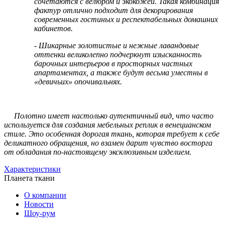
сочетаются с велюром и экокожей. Такая комбинация
фактур отлично подходит для декорирования
современных гостиных и респектабельных домашних
кабинетов.
- Шикарные золотистые и нежные лавандовые
оттенки великолепно подчеркнут изысканность
барочных интерьеров в просторных частных
апартаментах, а также будут весьма уместны в
«девичьих» опочивальнях.
Полотно имеет настолько аутентичный вид, что часто
используется для создания мебельных реплик в венецианском
стиле. Это особенная дорогая ткань, которая требует к себе
деликатного обращения, но взамен дарит чувство восторга
от обладания по-настоящему эксклюзивным изделием.
Характеристики
Планета ткани
О компании
Новости
Шоу-рум