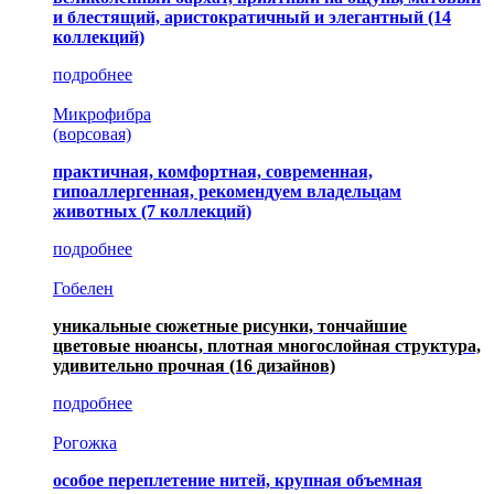
и блестящий, аристократичный и элегантный
(14
коллекций)
подробнее
Микрофибра
(ворсовая)
практичная, комфортная, современная,
гипоаллергенная, рекомендуем владельцам
животных (7 коллекций)
подробнее
Гобелен
уникальные сюжетные рисунки, тончайшие
цветовые нюансы, плотная многослойная структура,
удивительно прочная
(16 дизайнов)
подробнее
Рогожка
особое переплетение нитей, крупная объемная