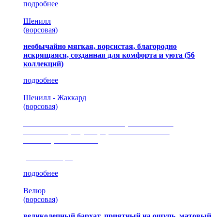
подробнее
Шенилл
(ворсовая)
необычайно мягкая, ворсистая, благородно
искрящаяся, созданная для комфорта и уюта
(56
коллекций)
подробнее
Шенилл - Жаккард
(ворсовая)
сочетание шелковистых и ворсовых нитей,
изысканные рисунки, красота и мягкость,
неповторимый стиль
(35 коллекция)
подробнее
Велюр
(ворсовая)
великолепный бархат, приятный на ощупь, матовый