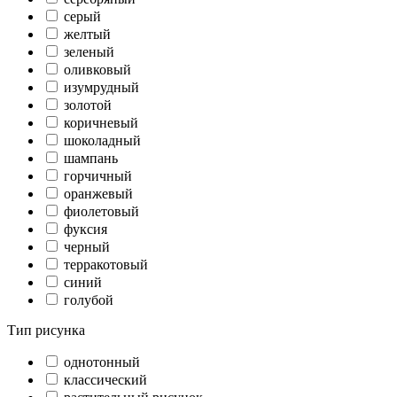
серый
желтый
зеленый
оливковый
изумрудный
золотой
коричневый
шоколадный
шампань
горчичный
оранжевый
фиолетовый
фуксия
черный
терракотовый
синий
голубой
Тип рисунка
однотонный
классический