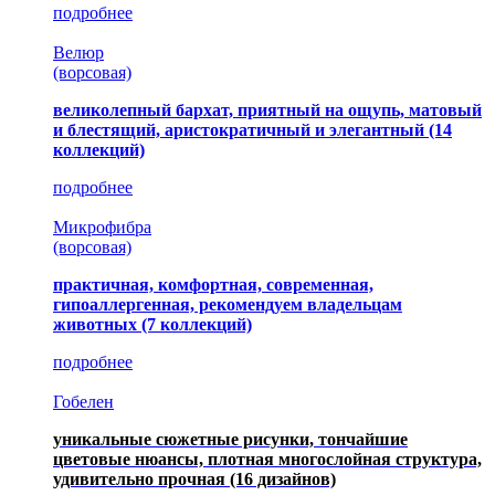
подробнее
Велюр
(ворсовая)
великолепный бархат, приятный на ощупь, матовый
и блестящий, аристократичный и элегантный
(14
коллекций)
подробнее
Микрофибра
(ворсовая)
практичная, комфортная, современная,
гипоаллергенная, рекомендуем владельцам
животных (7 коллекций)
подробнее
Гобелен
уникальные сюжетные рисунки, тончайшие
цветовые нюансы, плотная многослойная структура,
удивительно прочная
(16 дизайнов)