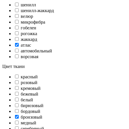
шенилл
шенилл-жаккард
велюр
микрофибра
гобелен
рогожка
жаккард
атлас
автомобильный
ворсовая
Цвет ткани
красный
розовый
кремовый
бежевый
белый
бирюзовый
бордовый
бронзовый
медный
серебряный