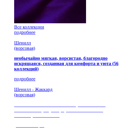
Все коллекции
подробнее
Шенилл
(ворсовая)
необычайно мягкая, ворсистая, благородно
искрящаяся, созданная для комфорта и уюта
(56
коллекций)
подробнее
Шенилл - Жаккард
(ворсовая)
сочетание шелковистых и ворсовых нитей,
изысканные рисунки, красота и мягкость,
неповторимый стиль
(35 коллекция)