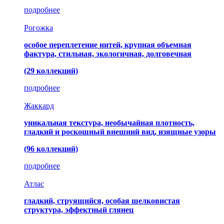
подробнее
Рогожка
особое переплетение нитей, крупная объемная
фактура, стильная, экологичная, долговечная
(29 коллекций)
подробнее
Жаккард
уникальная текстура, необычайная плотность,
гладкий и роскошный внешний вид, изящные узоры
(96 коллекций)
подробнее
Атлас
гладкий, струящийся, особая шелковистая
структура, эффектный глянец