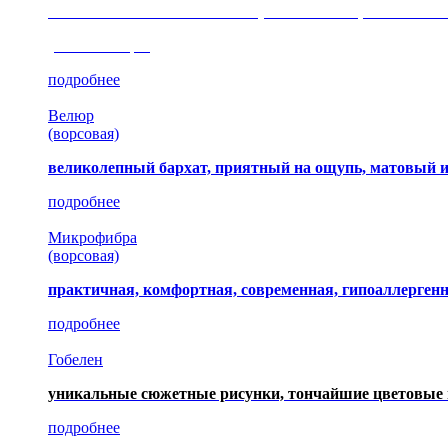
сочетание шелковистых и ворсовых нитей, изысканные
(35 коллекция)
подробнее
Велюр
(ворсовая)
великолепный бархат, приятный на ощупь, матовый 
подробнее
Микрофибра
(ворсовая)
практичная, комфортная, современная, гипоаллерген
подробнее
Гобелен
уникальные сюжетные рисунки, тончайшие цветовые 
подробнее