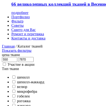
66 великолепных коллекций тканей в Весенн
подробнее
Портфолио
Фильтр
Советы
Сшито для Вас
Ремонт и перетяжка
Контакты и доставка
Главная
/
Каталог тканей
Показать фильтры
цена ткани
Участие в акции
Тип ткани
шенилл
шенилл-жаккард
велюр
микрофибра
гобелен
рогожка
жаккард