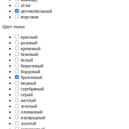
атлас
автомобильный
ворсовая
Цвет ткани
красный
розовый
кремовый
бежевый
белый
бирюзовый
бордовый
бронзовый
медный
серебряный
серый
желтый
зеленый
оливковый
изумрудный
золотой