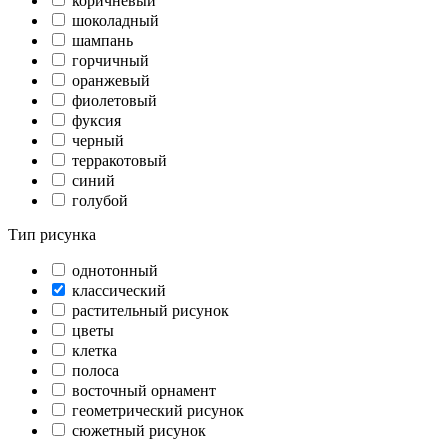
коричневый
шоколадный
шампань
горчичный
оранжевый
фиолетовый
фуксия
черный
терракотовый
синий
голубой
Тип рисунка
однотонный
классический
растительный рисунок
цветы
клетка
полоса
восточный орнамент
геометрический рисунок
сюжетный рисунок