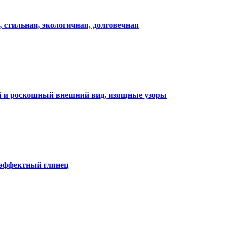
, стильная, экологичная, долговечная
ий и роскошный внешний вид, изящные узоры
 эффектный глянец