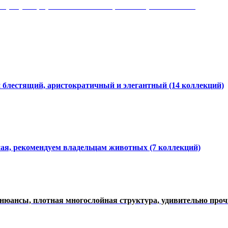
 рисунки, красота и мягкость, неповторимый стиль
и блестящий, аристократичный и элегантный
(14 коллекций)
ная, рекомендуем владельцам животных (7 коллекций)
нюансы, плотная многослойная структура, удивительно про