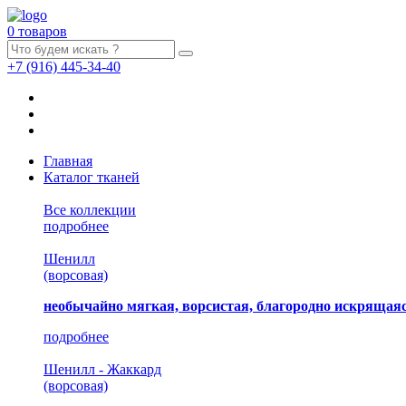
0 товаров
+7
(916)
445-34-40
Главная
Каталог тканей
Все коллекции
подробнее
Шенилл
(ворсовая)
необычайно мягкая, ворсистая, благородно искрящаяс
подробнее
Шенилл - Жаккард
(ворсовая)