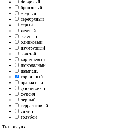
бордовый
бронзовый
медный
серебряный
серый
желтый
зеленый
оливковый
изумрудный
золотой
коричневый
шоколадный
шампань
горчичный
оранжевый
фиолетовый
фуксия
черный
терракотовый
синий
голубой
Тип рисунка