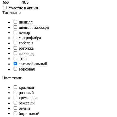
Участие в акции
Тип ткани
шенилл
шенилл-жаккард
велюр
микрофибра
гобелен
рогожка
жаккард
атлас
автомобильный
ворсовая
Цвет ткани
красный
розовый
кремовый
бежевый
белый
бирюзовый