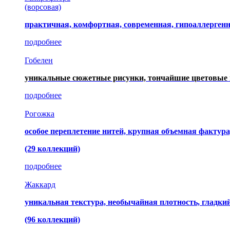
(ворсовая)
практичная, комфортная, современная, гипоаллерген
подробнее
Гобелен
уникальные сюжетные рисунки, тончайшие цветовые 
подробнее
Рогожка
особое переплетение нитей, крупная объемная фактура
(29 коллекций)
подробнее
Жаккард
уникальная текстура, необычайная плотность, гладк
(96 коллекций)