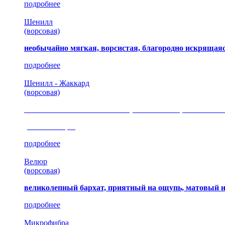
подробнее
Шенилл
(ворсовая)
необычайно мягкая, ворсистая, благородно искрящаяс
подробнее
Шенилл - Жаккард
(ворсовая)
сочетание шелковистых и ворсовых нитей, изысканные
(35 коллекция)
подробнее
Велюр
(ворсовая)
великолепный бархат, приятный на ощупь, матовый 
подробнее
Микрофибра