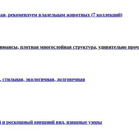
ная, рекомендуем владельцам животных (7 коллекций)
нюансы, плотная многослойная структура, удивительно про
, стильная, экологичная, долговечная
ий и роскошный внешний вид, изящные узоры