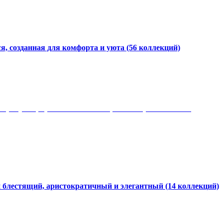
я, созданная для комфорта и уюта
(56 коллекций)
 рисунки, красота и мягкость, неповторимый стиль
и блестящий, аристократичный и элегантный
(14 коллекций)