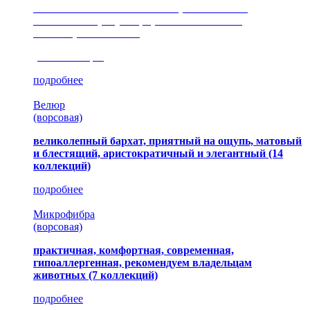
сочетание шелковистых и ворсовых нитей,
изысканные рисунки, красота и мягкость,
неповторимый стиль
(35 коллекция)
подробнее
Велюр
(ворсовая)
великолепный бархат, приятный на ощупь, матовый
и блестящий, аристократичный и элегантный
(14
коллекций)
подробнее
Микрофибра
(ворсовая)
практичная, комфортная, современная,
гипоаллергенная, рекомендуем владельцам
животных (7 коллекций)
подробнее