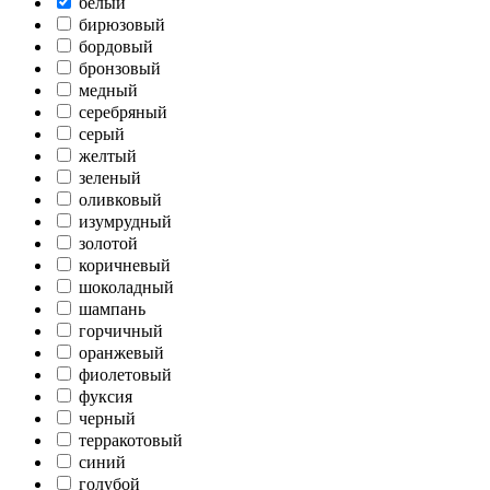
белый
бирюзовый
бордовый
бронзовый
медный
серебряный
серый
желтый
зеленый
оливковый
изумрудный
золотой
коричневый
шоколадный
шампань
горчичный
оранжевый
фиолетовый
фуксия
черный
терракотовый
синий
голубой