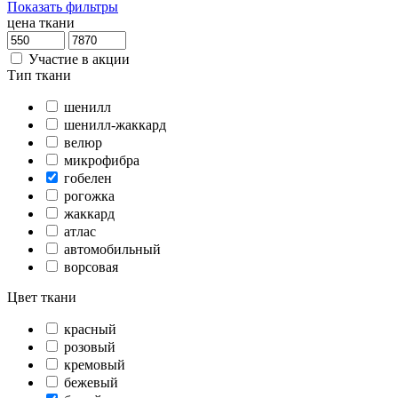
Показать фильтры
цена ткани
Участие в акции
Тип ткани
шенилл
шенилл-жаккард
велюр
микрофибра
гобелен
рогожка
жаккард
атлас
автомобильный
ворсовая
Цвет ткани
красный
розовый
кремовый
бежевый