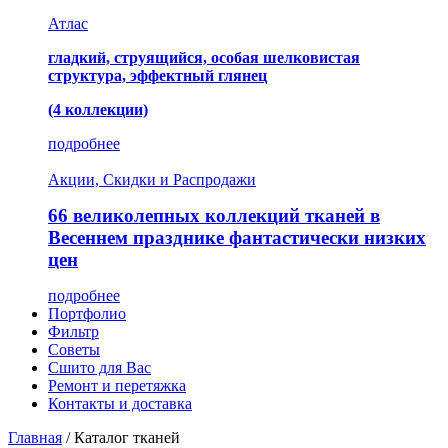
Атлас
гладкий, струящийся, особая шелковистая
структура, эффектный глянец
(4 коллекции)
подробнее
Акции, Скидки и Распродажи
66 великолепных коллекций тканей в
Весеннем празднике фантастически низких
цен
подробнее
Портфолио
Фильтр
Советы
Сшито для Вас
Ремонт и перетяжка
Контакты и доставка
Главная
/
Каталог тканей