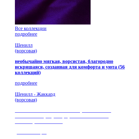
Все коллекции
подробнее
Шенилл
(ворсовая)
необычайно мягкая, ворсистая, благородно
искрящаяся, созданная для комфорта и уюта
(56
коллекций)
подробнее
Шенилл - Жаккард
(ворсовая)
сочетание шелковистых и ворсовых нитей,
изысканные рисунки, красота и мягкость,
неповторимый стиль
(35 коллекция)