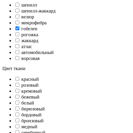
шенилл
шенилл-жаккард
велюр
микрофибра
гобелен
рогожка
жаккард
атлас
автомобильный
ворсовая
Цвет ткани
красный
розовый
кремовый
бежевый
белый
бирюзовый
бордовый
бронзовый
медный
серебряный