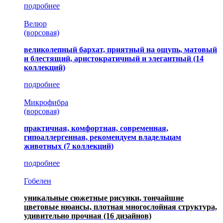
подробнее
Велюр
(ворсовая)
великолепный бархат, приятный на ощупь, матовый
и блестящий, аристократичный и элегантный
(14
коллекций)
подробнее
Микрофибра
(ворсовая)
практичная, комфортная, современная,
гипоаллергенная, рекомендуем владельцам
животных (7 коллекций)
подробнее
Гобелен
уникальные сюжетные рисунки, тончайшие
цветовые нюансы, плотная многослойная структура,
удивительно прочная
(16 дизайнов)