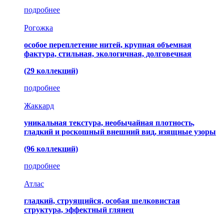
подробнее
Рогожка
особое переплетение нитей, крупная объемная
фактура, стильная, экологичная, долговечная
(29 коллекций)
подробнее
Жаккард
уникальная текстура, необычайная плотность,
гладкий и роскошный внешний вид, изящные узоры
(96 коллекций)
подробнее
Атлас
гладкий, струящийся, особая шелковистая
структура, эффектный глянец