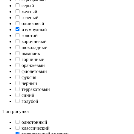
серый
желтый
зеленый
оливковый
изумрудный
золотой
коричневый
шоколадный
шампань
горчичный
оранжевый
фиолетовый
фуксия
черный
терракотовый
синий
голубой
Тип рисунка
однотонный
классический