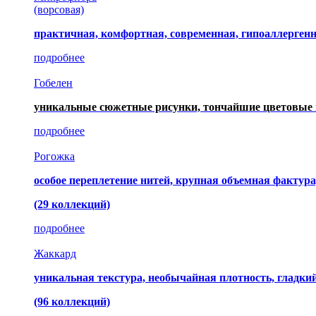
(ворсовая)
практичная, комфортная, современная, гипоаллерген
подробнее
Гобелен
уникальные сюжетные рисунки, тончайшие цветовые 
подробнее
Рогожка
особое переплетение нитей, крупная объемная фактура
(29 коллекций)
подробнее
Жаккард
уникальная текстура, необычайная плотность, гладк
(96 коллекций)