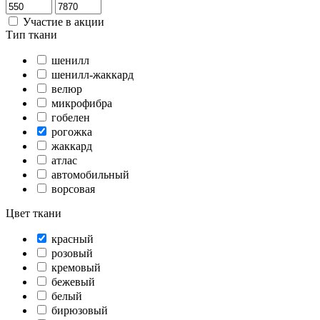
Участие в акции
Тип ткани
шенилл
шенилл-жаккард
велюр
микрофибра
гобелен
рогожка
жаккард
атлас
автомобильный
ворсовая
Цвет ткани
красный
розовый
кремовый
бежевый
белый
бирюзовый