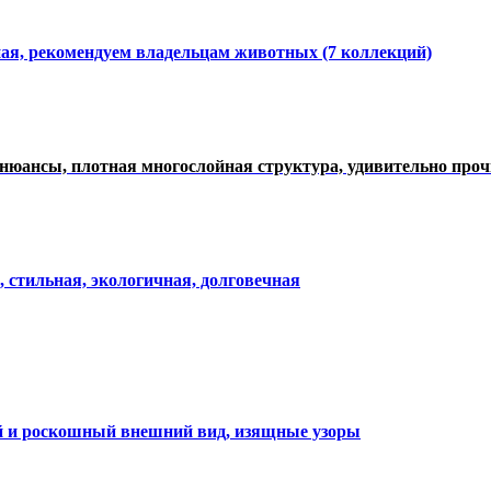
ная, рекомендуем владельцам животных (7 коллекций)
нюансы, плотная многослойная структура, удивительно про
, стильная, экологичная, долговечная
ий и роскошный внешний вид, изящные узоры