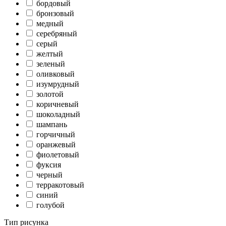
бордовый
бронзовый
медный
серебряный
серый
желтый
зеленый
оливковый
изумрудный
золотой
коричневый
шоколадный
шампань
горчичный
оранжевый
фиолетовый
фуксия
черный
терракотовый
синий
голубой
Тип рисунка