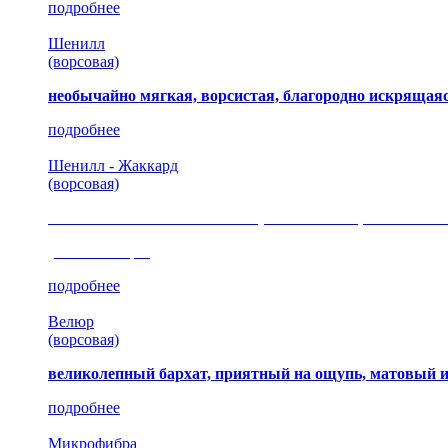
подробнее
Шенилл
(ворсовая)
необычайно мягкая, ворсистая, благородно искрящаяс
подробнее
Шенилл - Жаккард
(ворсовая)
сочетание шелковистых и ворсовых нитей, изысканные
(35 коллекция)
подробнее
Велюр
(ворсовая)
великолепный бархат, приятный на ощупь, матовый 
подробнее
Микрофибра