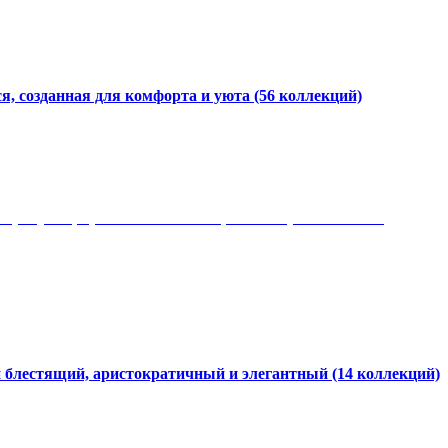
я, созданная для комфорта и уюта
(56 коллекций)
 рисунки, красота и мягкость, неповторимый стиль
и блестящий, аристократичный и элегантный
(14 коллекций)