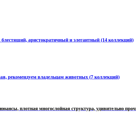
и блестящий, аристократичный и элегантный
(14 коллекций)
ная, рекомендуем владельцам животных (7 коллекций)
нюансы, плотная многослойная структура, удивительно про