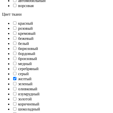
автомобильный
ворсовая
Цвет ткани
красный
розовый
кремовый
бежевый
белый
бирюзовый
бордовый
бронзовый
медный
серебряный
серый
желтый
зеленый
оливковый
изумрудный
золотой
коричневый
шоколадный