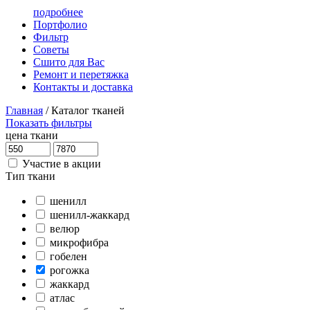
подробнее
Портфолио
Фильтр
Советы
Сшито для Вас
Ремонт и перетяжка
Контакты и доставка
Главная
/
Каталог тканей
Показать фильтры
цена ткани
Участие в акции
Тип ткани
шенилл
шенилл-жаккард
велюр
микрофибра
гобелен
рогожка
жаккард
атлас