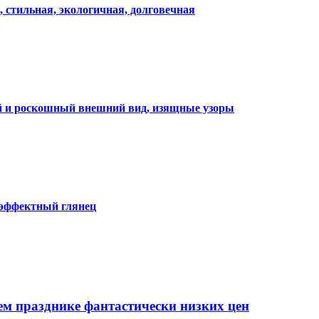
, стильная, экологичная, долговечная
ий и роскошный внешний вид, изящные узоры
 эффектный глянец
ем празднике фантастически низких цен