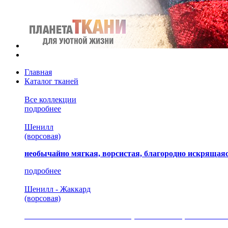
Главная
Каталог тканей
Все коллекции
подробнее
Шенилл
(ворсовая)
необычайно мягкая, ворсистая, благородно искрящаяс
подробнее
Шенилл - Жаккард
(ворсовая)
сочетание шелковистых и ворсовых нитей, изысканные