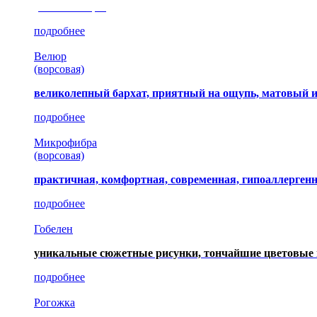
(35 коллекция)
подробнее
Велюр
(ворсовая)
великолепный бархат, приятный на ощупь, матовый 
подробнее
Микрофибра
(ворсовая)
практичная, комфортная, современная, гипоаллерген
подробнее
Гобелен
уникальные сюжетные рисунки, тончайшие цветовые 
подробнее
Рогожка