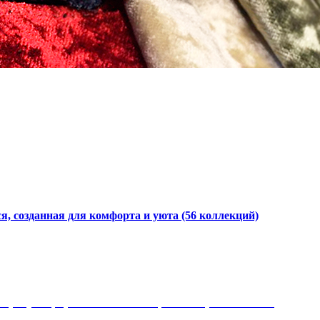
я, созданная для комфорта и уюта
(56 коллекций)
 рисунки, красота и мягкость, неповторимый стиль