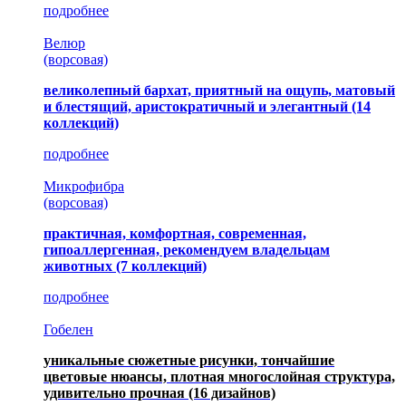
подробнее
Велюр
(ворсовая)
великолепный бархат, приятный на ощупь, матовый
и блестящий, аристократичный и элегантный
(14
коллекций)
подробнее
Микрофибра
(ворсовая)
практичная, комфортная, современная,
гипоаллергенная, рекомендуем владельцам
животных (7 коллекций)
подробнее
Гобелен
уникальные сюжетные рисунки, тончайшие
цветовые нюансы, плотная многослойная структура,
удивительно прочная
(16 дизайнов)