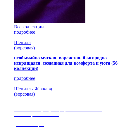
Все коллекции
подробнее
Шенилл
(ворсовая)
необычайно мягкая, ворсистая, благородно
искрящаяся, созданная для комфорта и уюта
(56
коллекций)
подробнее
Шенилл - Жаккард
(ворсовая)
сочетание шелковистых и ворсовых нитей,
изысканные рисунки, красота и мягкость,
неповторимый стиль
(35 коллекция)