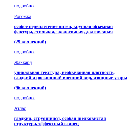
подробнее
Рогожка
особое переплетение нитей, крупная объемная
фактура, стильная, экологичная, долговечная
(29 коллекций)
подробнее
Жаккард
уникальная текстура, необычайная плотность,
гладкий и роскошный внешний вид, изящные узоры
(96 коллекций)
подробнее
Атлас
гладкий, струящийся, особая шелковистая
структура, эффектный глянец