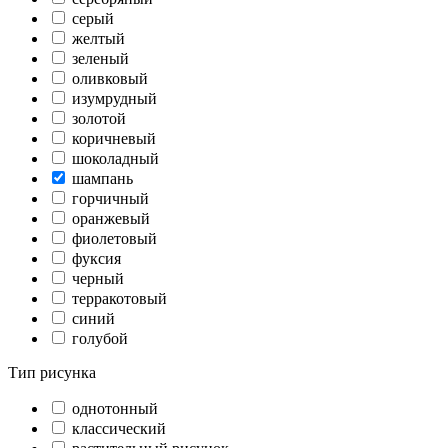
серый
желтый
зеленый
оливковый
изумрудный
золотой
коричневый
шоколадный
шампань
горчичный
оранжевый
фиолетовый
фуксия
черный
терракотовый
синий
голубой
Тип рисунка
однотонный
классический