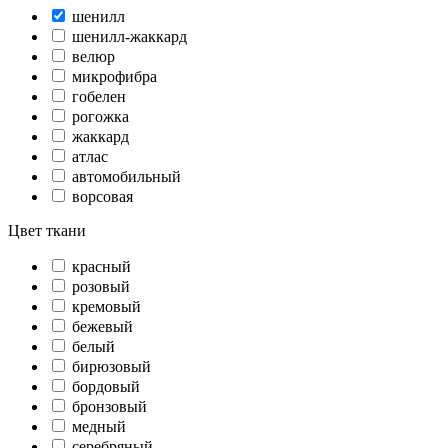
шенилл
шенилл-жаккард
велюр
микрофибра
гобелен
рогожка
жаккард
атлас
автомобильный
ворсовая
Цвет ткани
красный
розовый
кремовый
бежевый
белый
бирюзовый
бордовый
бронзовый
медный
серебряный