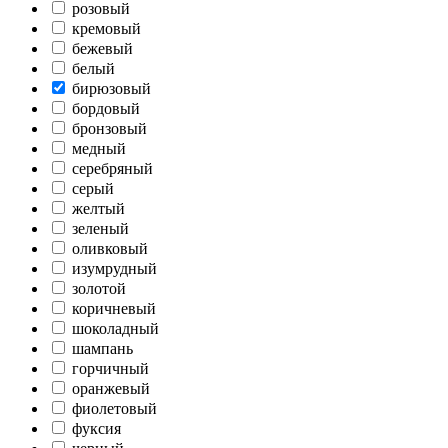
розовый
кремовый
бежевый
белый
бирюзовый
бордовый
бронзовый
медный
серебряный
серый
желтый
зеленый
оливковый
изумрудный
золотой
коричневый
шоколадный
шампань
горчичный
оранжевый
фиолетовый
фуксия