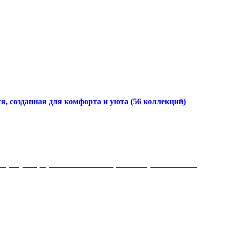
я, созданная для комфорта и уюта
(56 коллекций)
 рисунки, красота и мягкость, неповторимый стиль