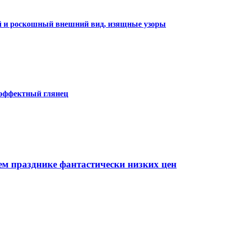
ий и роскошный внешний вид, изящные узоры
 эффектный глянец
ем празднике фантастически низких цен