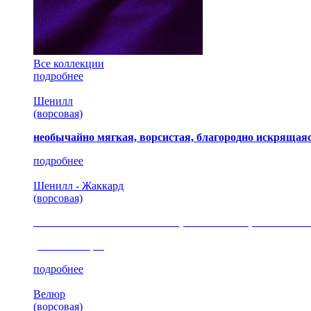
Все коллекции
подробнее
Шенилл
(ворсовая)
необычайно мягкая, ворсистая, благородно искрящаяс
подробнее
Шенилл - Жаккард
(ворсовая)
сочетание шелковистых и ворсовых нитей, изысканные
(35 коллекция)
подробнее
Велюр
(ворсовая)