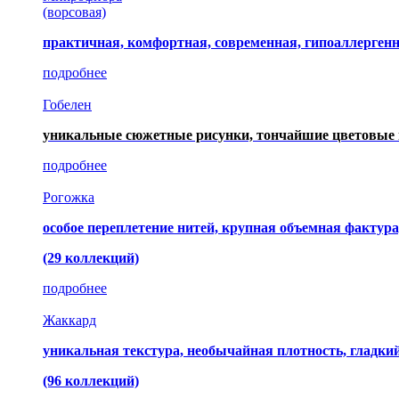
(ворсовая)
практичная, комфортная, современная, гипоаллерген
подробнее
Гобелен
уникальные сюжетные рисунки, тончайшие цветовые 
подробнее
Рогожка
особое переплетение нитей, крупная объемная фактура
(29 коллекций)
подробнее
Жаккард
уникальная текстура, необычайная плотность, гладк
(96 коллекций)