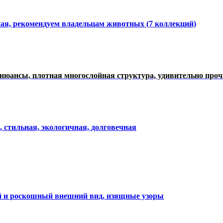
ная, рекомендуем владельцам животных (7 коллекций)
нюансы, плотная многослойная структура, удивительно про
, стильная, экологичная, долговечная
ий и роскошный внешний вид, изящные узоры