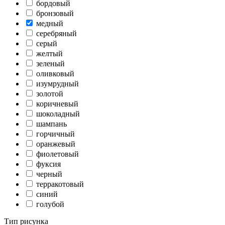
бордовый
бронзовый
медный
серебряный
серый
желтый
зеленый
оливковый
изумрудный
золотой
коричневый
шоколадный
шампань
горчичный
оранжевый
фиолетовый
фуксия
черный
терракотовый
синий
голубой
Тип рисунка