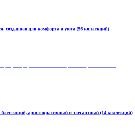
я, созданная для комфорта и уюта
(56 коллекций)
 рисунки, красота и мягкость, неповторимый стиль
и блестящий, аристократичный и элегантный
(14 коллекций)