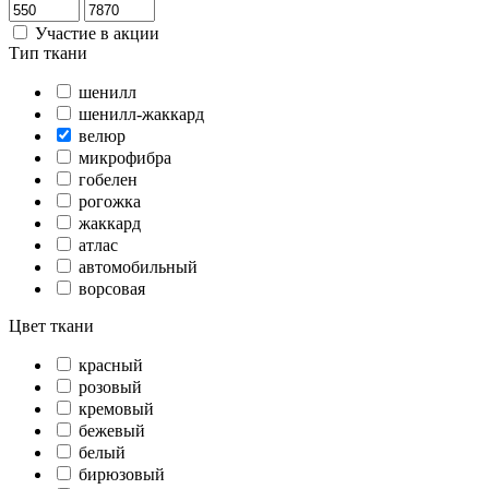
Участие в акции
Тип ткани
шенилл
шенилл-жаккард
велюр
микрофибра
гобелен
рогожка
жаккард
атлас
автомобильный
ворсовая
Цвет ткани
красный
розовый
кремовый
бежевый
белый
бирюзовый