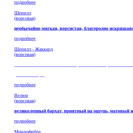
подробнее
Шенилл
(ворсовая)
необычайно мягкая, ворсистая, благородно искрящаяс
подробнее
Шенилл - Жаккард
(ворсовая)
сочетание шелковистых и ворсовых нитей, изысканные
(35 коллекция)
подробнее
Велюр
(ворсовая)
великолепный бархат, приятный на ощупь, матовый 
подробнее
Микрофибра