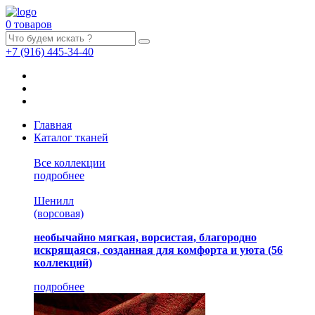
0 товаров
+7
(916)
445-34-40
Главная
Каталог тканей
Все коллекции
подробнее
Шенилл
(ворсовая)
необычайно мягкая, ворсистая, благородно
искрящаяся, созданная для комфорта и уюта
(56
коллекций)
подробнее