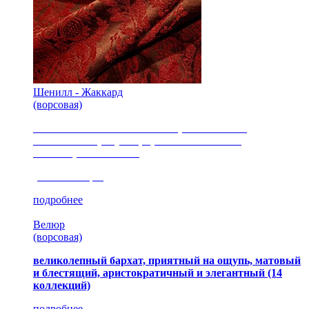
Шенилл - Жаккард
(ворсовая)
сочетание шелковистых и ворсовых нитей,
изысканные рисунки, красота и мягкость,
неповторимый стиль
(35 коллекция)
подробнее
Велюр
(ворсовая)
великолепный бархат, приятный на ощупь, матовый
и блестящий, аристократичный и элегантный
(14
коллекций)
подробнее