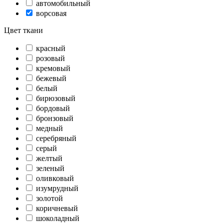
автомобильный
ворсовая
Цвет ткани
красный
розовый
кремовый
бежевый
белый
бирюзовый
бордовый
бронзовый
медный
серебряный
серый
желтый
зеленый
оливковый
изумрудный
золотой
коричневый
шоколадный