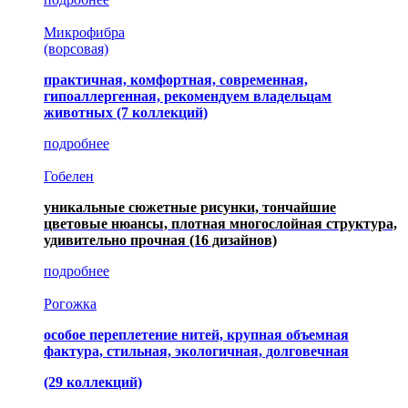
Микрофибра
(ворсовая)
практичная, комфортная, современная,
гипоаллергенная, рекомендуем владельцам
животных (7 коллекций)
подробнее
Гобелен
уникальные сюжетные рисунки, тончайшие
цветовые нюансы, плотная многослойная структура,
удивительно прочная
(16 дизайнов)
подробнее
Рогожка
особое переплетение нитей, крупная объемная
фактура, стильная, экологичная, долговечная
(29 коллекций)