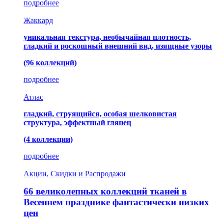
подробнее
Жаккард
уникальная текстура, необычайная плотность,
гладкий и роскошный внешний вид, изящные узоры
(96 коллекций)
подробнее
Атлас
гладкий, струящийся, особая шелковистая
структура, эффектный глянец
(4 коллекции)
подробнее
Акции, Скидки и Распродажи
66 великолепных коллекций тканей в
Весеннем празднике фантастически низких
цен