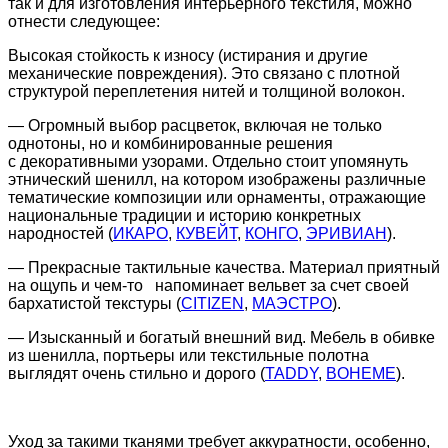
так и для изготовления интерьерного текстиля, можно
отнести следующее:
Высокая стойкость к износу
(истирания
и другие
механические повреждения). Это связано с плотной
структурой переплетения нитей и толщиной волокон.
— Огромный выбор расцветок, включая не только
однотоны, но и комбинированные решения
с декоративными узорами. Отдельно стоит упомянуть
этнический шенилл, на котором изображены различные
тематические композиции или орнаменты, отражающие
национальные традиции и историю конкретных
народностей
(
ИКАРО
,
КУВЕЙТ
,
КОНГО
,
ЭРИВИАН
).
— Прекрасные тактильные качества. Материал приятный
на ощупь и
чем-то
напоминает вельвет за счет своей
бархатистой текстуры
(
CITIZEN
,
МАЭСТРО
).
— Изысканный и богатый внешний вид. Мебель в обивке
из шенилла, портьеры или текстильные полотна
выглядят очень стильно и дорого
(
TADDY
,
BOHEME
).
Уход за такими тканями требует аккуратности, особенно,