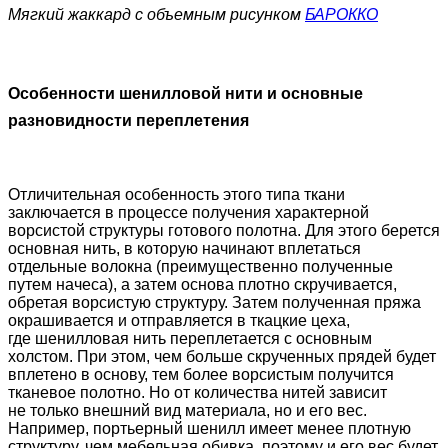
Мягкий жаккард с объемным рисунком
БАРОККО
Особенности шенилловой нити и основные
разновидности переплетения
Отличительная особенность этого типа ткани
заключается в процессе получения характерной
ворсистой структуры готового полотна. Для этого берется
основная нить, в которую начинают вплетаться
отдельные волокна
(преимущественно
полученные
путем начеса), а затем основа плотно скручивается,
обретая ворсистую структуру. Затем полученная пряжа
окрашивается и отправляется в ткацкие цеха,
где шенилловая нить переплетается с основным
холстом. При этом, чем больше скрученных прядей будет
вплетено в основу, тем более ворсистым получится
тканевое полотно. Но от количества нитей зависит
не только внешний вид материала, но и его вес.
Например, портьерный шенилл имеет менее плотную
структуру, чем мебельная обивка, поэтому и его вес будет