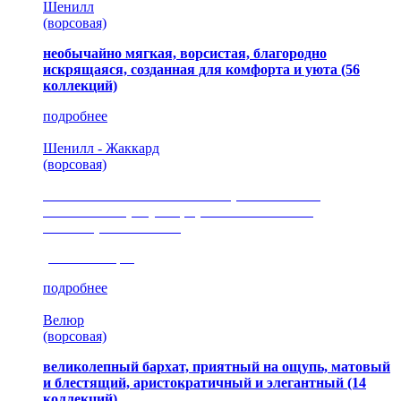
Шенилл
(ворсовая)
необычайно мягкая, ворсистая, благородно
искрящаяся, созданная для комфорта и уюта
(56
коллекций)
подробнее
Шенилл - Жаккард
(ворсовая)
сочетание шелковистых и ворсовых нитей,
изысканные рисунки, красота и мягкость,
неповторимый стиль
(35 коллекция)
подробнее
Велюр
(ворсовая)
великолепный бархат, приятный на ощупь, матовый
и блестящий, аристократичный и элегантный
(14
коллекций)