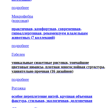
подробнее
Микрофибра
(ворсовая)
практичная, комфортная, современная,
гипоаллергенная, рекомендуем владельцам
животных (7 коллекций)
подробнее
Гобелен
уникальные сюжетные рисунки, тончайшие
цветовые нюансы, плотная многослойная структура,
удивительно прочная
(16 дизайнов)
подробнее
Рогожка
особое переплетение нитей, крупная объемная
фактура, стильная, экологичная, долговечная