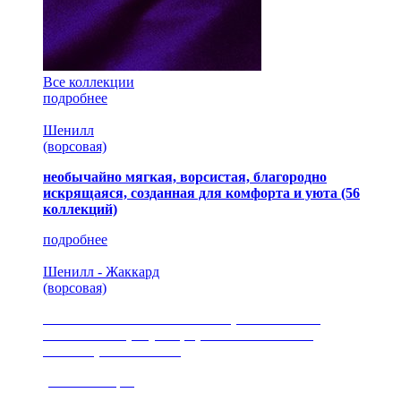
Все коллекции
подробнее
Шенилл
(ворсовая)
необычайно мягкая, ворсистая, благородно
искрящаяся, созданная для комфорта и уюта
(56
коллекций)
подробнее
Шенилл - Жаккард
(ворсовая)
сочетание шелковистых и ворсовых нитей,
изысканные рисунки, красота и мягкость,
неповторимый стиль
(35 коллекция)