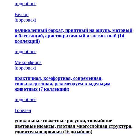
подробнее
Велюр
(ворсовая)
великолепный бархат, приятный на ощупь, матовый
и блестящий, аристократичный и элегантный
(14
коллекций)
подробнее
Микрофибра
(ворсовая)
практичная, комфортная, современная,
гипоаллергенная, рекомендуем владельцам
животных (7 коллекций)
подробнее
Гобелен
уникальные сюжетные рисунки, тончайшие
цветовые нюансы, плотная многослойная структура,
удивительно прочная
(16 дизайнов)