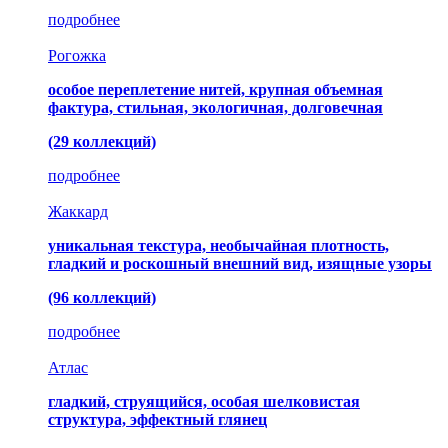
подробнее
Рогожка
особое переплетение нитей, крупная объемная
фактура, стильная, экологичная, долговечная
(29 коллекций)
подробнее
Жаккард
уникальная текстура, необычайная плотность,
гладкий и роскошный внешний вид, изящные узоры
(96 коллекций)
подробнее
Атлас
гладкий, струящийся, особая шелковистая
структура, эффектный глянец