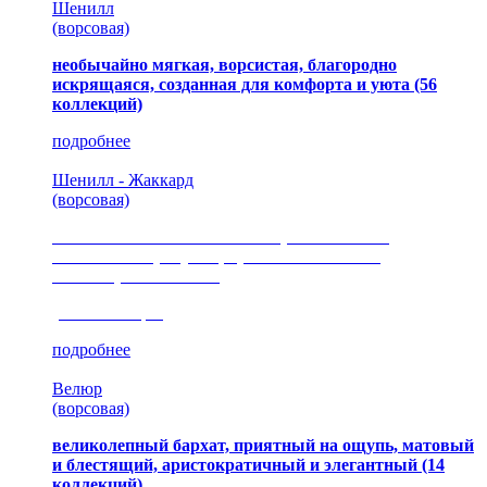
Шенилл
(ворсовая)
необычайно мягкая, ворсистая, благородно
искрящаяся, созданная для комфорта и уюта
(56
коллекций)
подробнее
Шенилл - Жаккард
(ворсовая)
сочетание шелковистых и ворсовых нитей,
изысканные рисунки, красота и мягкость,
неповторимый стиль
(35 коллекция)
подробнее
Велюр
(ворсовая)
великолепный бархат, приятный на ощупь, матовый
и блестящий, аристократичный и элегантный
(14
коллекций)