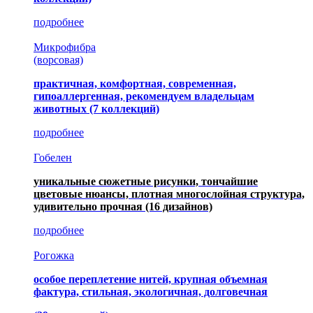
подробнее
Микрофибра
(ворсовая)
практичная, комфортная, современная,
гипоаллергенная, рекомендуем владельцам
животных (7 коллекций)
подробнее
Гобелен
уникальные сюжетные рисунки, тончайшие
цветовые нюансы, плотная многослойная структура,
удивительно прочная
(16 дизайнов)
подробнее
Рогожка
особое переплетение нитей, крупная объемная
фактура, стильная, экологичная, долговечная