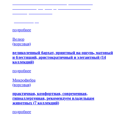
сочетание шелковистых и ворсовых нитей,
изысканные рисунки, красота и мягкость,
неповторимый стиль
(35 коллекция)
подробнее
Велюр
(ворсовая)
великолепный бархат, приятный на ощупь, матовый
и блестящий, аристократичный и элегантный
(14
коллекций)
подробнее
Микрофибра
(ворсовая)
практичная, комфортная, современная,
гипоаллергенная, рекомендуем владельцам
животных (7 коллекций)
подробнее