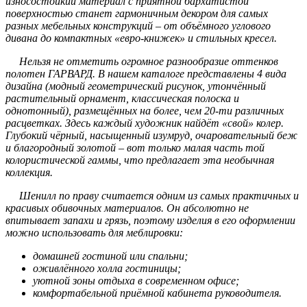
износостойкий материал с приятной бархатистой
поверхностью станет гармоничным декором для самых
разных мебельных конструкций – от объёмного углового
дивана до компактных «евро-книжек» и стильных кресел.
Нельзя не отметить огромное разнообразие оттенков
полотен ГАРВАРД. В нашем каталоге представлены 4 вида
дизайна (модный геометрический рисунок, утончённый
растительный орнамент, классическая полоска и
однотонный), размещённых на более, чем 20-ти различных
расцветках. Здесь каждый художник найдёт «свой» колер.
Глубокий чёрный, насыщенный изумруд, очаровательный беж
и благородный золотой – вот только малая часть той
колористической гаммы, что предлагает эта необычная
коллекция.
Шенилл по праву считается одним из самых практичных и
красивых обивочных материалов. Он абсолютно не
впитывает запахи и грязь, поэтому изделия в его оформлении
можно использовать для меблировки:
домашней гостиной или спальни;
оживлённого холла гостиницы;
уютной зоны отдыха в современном офисе;
комфортабельной приёмной кабинета руководителя.