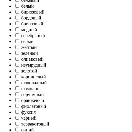
бежевый
белый
бирюзовый
бордовый
бронзовый
медный
серебряный
серый
желтый
зеленый
оливковый
изумрудный
золотой
коричневый
шоколадный
шампань
горчичный
оранжевый
фиолетовый
фуксия
черный
терракотовый
синий