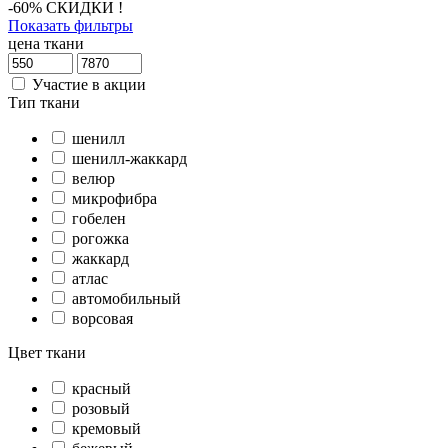
-60% СКИДКИ !
Показать фильтры
цена ткани
Участие в акции
Тип ткани
шенилл
шенилл-жаккард
велюр
микрофибра
гобелен
рогожка
жаккард
атлас
автомобильный
ворсовая
Цвет ткани
красный
розовый
кремовый