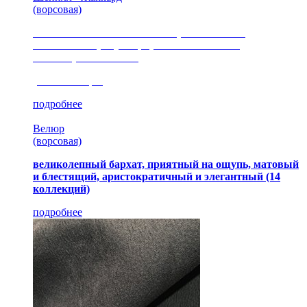
(ворсовая)
сочетание шелковистых и ворсовых нитей,
изысканные рисунки, красота и мягкость,
неповторимый стиль
(35 коллекция)
подробнее
Велюр
(ворсовая)
великолепный бархат, приятный на ощупь, матовый
и блестящий, аристократичный и элегантный
(14
коллекций)
подробнее