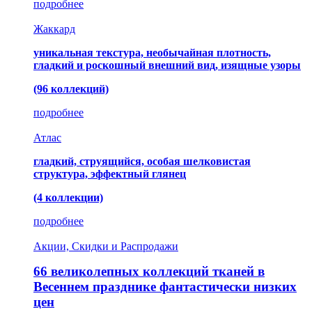
подробнее
Жаккард
уникальная текстура, необычайная плотность,
гладкий и роскошный внешний вид, изящные узоры
(96 коллекций)
подробнее
Атлас
гладкий, струящийся, особая шелковистая
структура, эффектный глянец
(4 коллекции)
подробнее
Акции, Скидки и Распродажи
66 великолепных коллекций тканей в
Весеннем празднике фантастически низких
цен