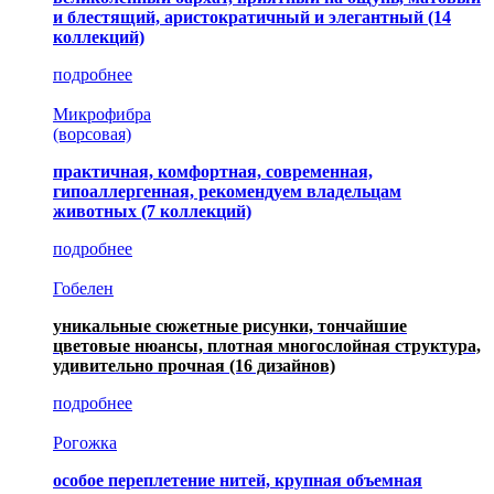
и блестящий, аристократичный и элегантный
(14
коллекций)
подробнее
Микрофибра
(ворсовая)
практичная, комфортная, современная,
гипоаллергенная, рекомендуем владельцам
животных (7 коллекций)
подробнее
Гобелен
уникальные сюжетные рисунки, тончайшие
цветовые нюансы, плотная многослойная структура,
удивительно прочная
(16 дизайнов)
подробнее
Рогожка
особое переплетение нитей, крупная объемная