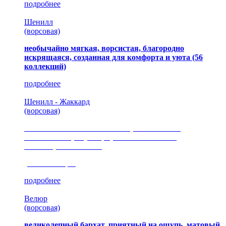
подробнее
Шенилл
(ворсовая)
необычайно мягкая, ворсистая, благородно
искрящаяся, созданная для комфорта и уюта
(56
коллекций)
подробнее
Шенилл - Жаккард
(ворсовая)
сочетание шелковистых и ворсовых нитей,
изысканные рисунки, красота и мягкость,
неповторимый стиль
(35 коллекция)
подробнее
Велюр
(ворсовая)
великолепный бархат, приятный на ощупь, матовый