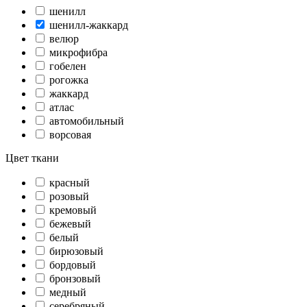
шенилл
шенилл-жаккард
велюр
микрофибра
гобелен
рогожка
жаккард
атлас
автомобильный
ворсовая
Цвет ткани
красный
розовый
кремовый
бежевый
белый
бирюзовый
бордовый
бронзовый
медный
серебряный