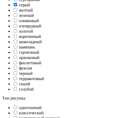
серый
желтый
зеленый
оливковый
изумрудный
золотой
коричневый
шоколадный
шампань
горчичный
оранжевый
фиолетовый
фуксия
черный
терракотовый
синий
голубой
Тип рисунка
однотонный
классический