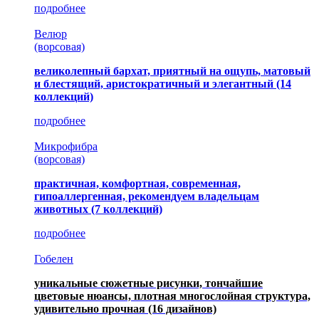
подробнее
Велюр
(ворсовая)
великолепный бархат, приятный на ощупь, матовый
и блестящий, аристократичный и элегантный
(14
коллекций)
подробнее
Микрофибра
(ворсовая)
практичная, комфортная, современная,
гипоаллергенная, рекомендуем владельцам
животных (7 коллекций)
подробнее
Гобелен
уникальные сюжетные рисунки, тончайшие
цветовые нюансы, плотная многослойная структура,
удивительно прочная
(16 дизайнов)