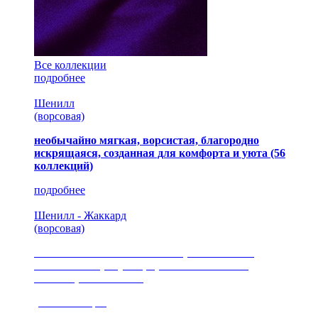
Все коллекции
подробнее
Шенилл
(ворсовая)
необычайно мягкая, ворсистая, благородно
искрящаяся, созданная для комфорта и уюта
(56
коллекций)
подробнее
Шенилл - Жаккард
(ворсовая)
сочетание шелковистых и ворсовых нитей,
изысканные рисунки, красота и мягкость,
неповторимый стиль
(35 коллекция)