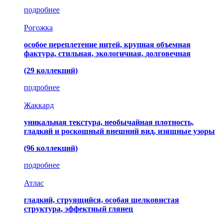
подробнее
Рогожка
особое переплетение нитей, крупная объемная
фактура, стильная, экологичная, долговечная
(29 коллекций)
подробнее
Жаккард
уникальная текстура, необычайная плотность,
гладкий и роскошный внешний вид, изящные узоры
(96 коллекций)
подробнее
Атлас
гладкий, струящийся, особая шелковистая
структура, эффектный глянец