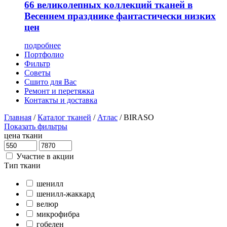
66 великолепных коллекций тканей в
Весеннем празднике фантастически низких
цен
подробнее
Портфолио
Фильтр
Советы
Сшито для Вас
Ремонт и перетяжка
Контакты и доставка
Главная
/
Каталог тканей
/
Атлас
/
BIRASO
Показать фильтры
цена ткани
Участие в акции
Тип ткани
шенилл
шенилл-жаккард
велюр
микрофибра
гобелен