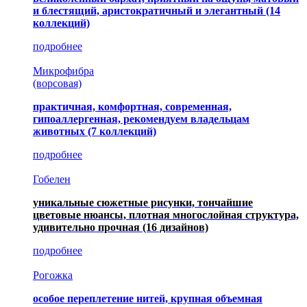
и блестящий, аристократичный и элегантный
(14
коллекций)
подробнее
Микрофибра
(ворсовая)
практичная, комфортная, современная,
гипоаллергенная, рекомендуем владельцам
животных (7 коллекций)
подробнее
Гобелен
уникальные сюжетные рисунки, тончайшие
цветовые нюансы, плотная многослойная структура,
удивительно прочная
(16 дизайнов)
подробнее
Рогожка
особое переплетение нитей, крупная объемная