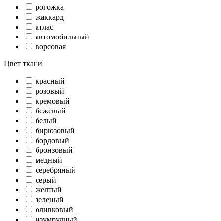
рогожка
жаккард
атлас
автомобильный
ворсовая
Цвет ткани
красный
розовый
кремовый
бежевый
белый
бирюзовый
бордовый
бронзовый
медный
серебряный
серый
желтый
зеленый
оливковый
изумрудный