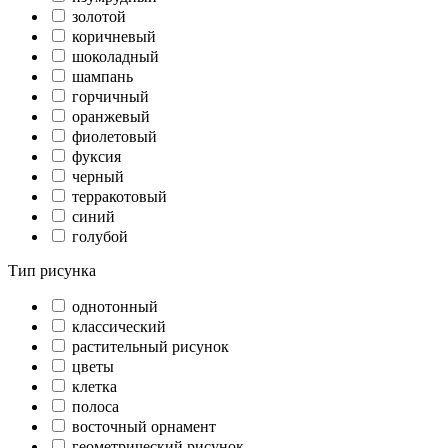
золотой
коричневый
шоколадный
шампань
горчичный
оранжевый
фиолетовый
фуксия
черный
терракотовый
синий
голубой
Тип рисунка
однотонный
классический
растительный рисунок
цветы
клетка
полоса
восточный орнамент
геометрический рисунок