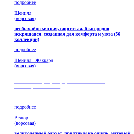
подробнее
Шенилл
(ворсовая)
необычайно мягкая, ворсистая, благородно
искрящаяся, созданная для комфорта и уюта
(56
коллекций)
подробнее
Шенилл - Жаккард
(ворсовая)
сочетание шелковистых и ворсовых нитей,
изысканные рисунки, красота и мягкость,
неповторимый стиль
(35 коллекция)
подробнее
Велюр
(ворсовая)
великолепный бархат, приятный на ощупь, матовый