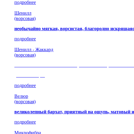
подробнее
Шенилл
(ворсовая)
необычайно мягкая, ворсистая, благородно искрящаяс
подробнее
Шенилл - Жаккард
(ворсовая)
сочетание шелковистых и ворсовых нитей, изысканные
(35 коллекция)
подробнее
Велюр
(ворсовая)
великолепный бархат, приятный на ощупь, матовый 
подробнее
Микрофибра