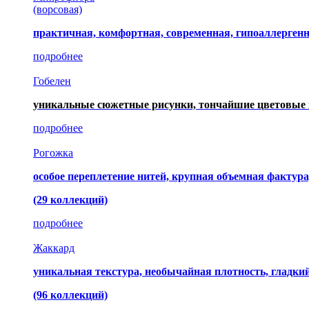
(ворсовая)
практичная, комфортная, современная, гипоаллерген
подробнее
Гобелен
уникальные сюжетные рисунки, тончайшие цветовые 
подробнее
Рогожка
особое переплетение нитей, крупная объемная фактура
(29 коллекций)
подробнее
Жаккард
уникальная текстура, необычайная плотность, гладк
(96 коллекций)