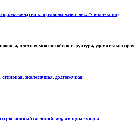
ная, рекомендуем владельцам животных (7 коллекций)
нюансы, плотная многослойная структура, удивительно про
, стильная, экологичная, долговечная
ий и роскошный внешний вид, изящные узоры