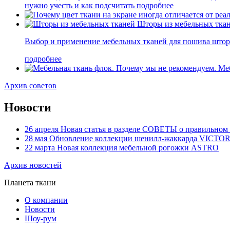
нужно учесть и как подсчитать
подробнее
Шторы из мебельных тка
Выбор и применение мебельных тканей для пошива штор
подробнее
Меб
Архив советов
Новости
26
апреля
Новая статья в разделе СОВЕТЫ о правильном 
28
мая
Обновление коллекции шенилл-жаккарда VICTO
22
марта
Новая коллекция мебельной рогожки ASTRO
Архив новостей
Планета ткани
О компании
Новости
Шоу-рум