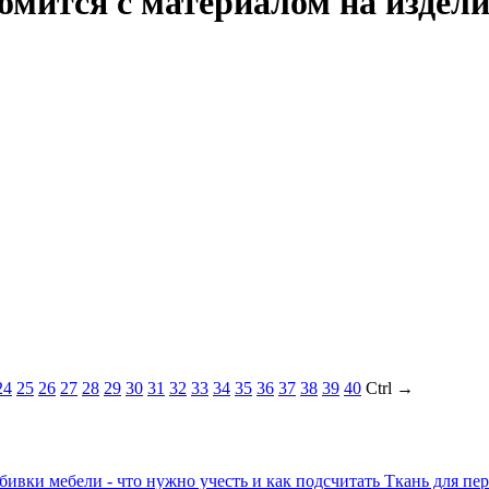
омится с материалом на издел
24
25
26
27
28
29
30
31
32
33
34
35
36
37
38
39
40
Ctrl →
Ткань для пер