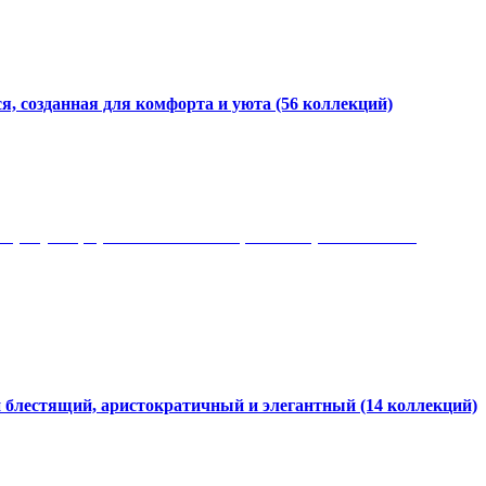
я, созданная для комфорта и уюта
(56 коллекций)
 рисунки, красота и мягкость, неповторимый стиль
и блестящий, аристократичный и элегантный
(14 коллекций)