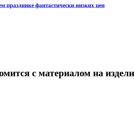
ем празднике фантастически низких цен
омится с материалом на издел