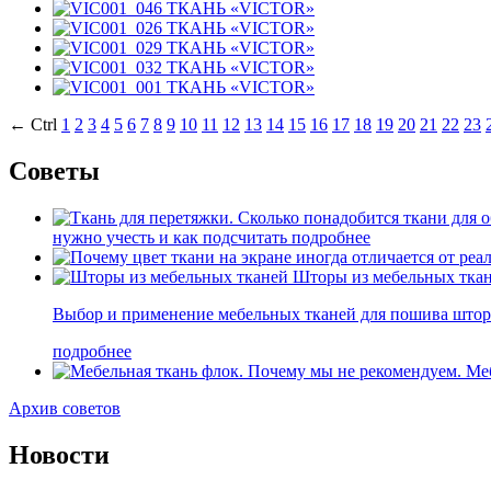
ТКАНЬ «VICTOR»
ТКАНЬ «VICTOR»
ТКАНЬ «VICTOR»
ТКАНЬ «VICTOR»
ТКАНЬ «VICTOR»
← Ctrl
1
2
3
4
5
6
7
8
9
10
11
12
13
14
15
16
17
18
19
20
21
22
23
Советы
нужно учесть и как подсчитать
подробнее
Шторы из мебельных тка
Выбор и применение мебельных тканей для пошива штор
подробнее
Меб
Архив советов
Новости