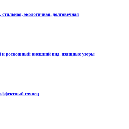
, стильная, экологичная, долговечная
ий и роскошный внешний вид, изящные узоры
 эффектный глянец