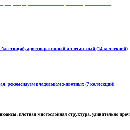
 рисунки, красота и мягкость, неповторимый стиль
и блестящий, аристократичный и элегантный
(14 коллекций)
ная, рекомендуем владельцам животных (7 коллекций)
нюансы, плотная многослойная структура, удивительно про