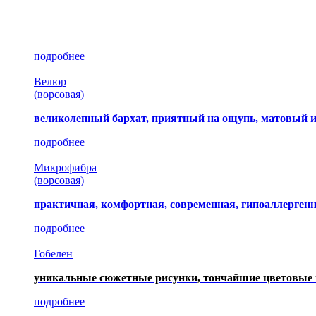
сочетание шелковистых и ворсовых нитей, изысканные
(35 коллекция)
подробнее
Велюр
(ворсовая)
великолепный бархат, приятный на ощупь, матовый 
подробнее
Микрофибра
(ворсовая)
практичная, комфортная, современная, гипоаллерген
подробнее
Гобелен
уникальные сюжетные рисунки, тончайшие цветовые 
подробнее