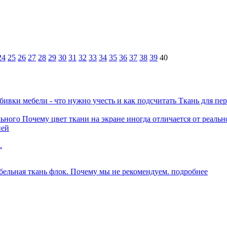
24
25
26
27
28
29
30
31
32
33
34
35
36
37
38
39
40
Ткань для пер
Почему цвет ткани на экране иногда отличается от реальн
ней
.
ельная ткань флок. Почему мы не рекомендуем.
подробнее