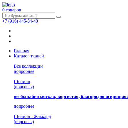
0 товаров
+7
(916)
445-34-40
Главная
Каталог тканей
Все коллекции
подробнее
Шенилл
(ворсовая)
необычайно мягкая, ворсистая, благородно искрящаяс
подробнее
Шенилл - Жаккард
(ворсовая)